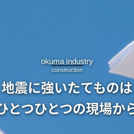
okuma industry
okuma industry
okuma industry
special sponsorship
soil improvement
construction
message
interior
interior
construction
construction
に強い地盤・基盤を
リゾートの心地よさ
地震に強いたてものは
ひとつひとつの現場か
注文住宅で
・安全な暮らしを実