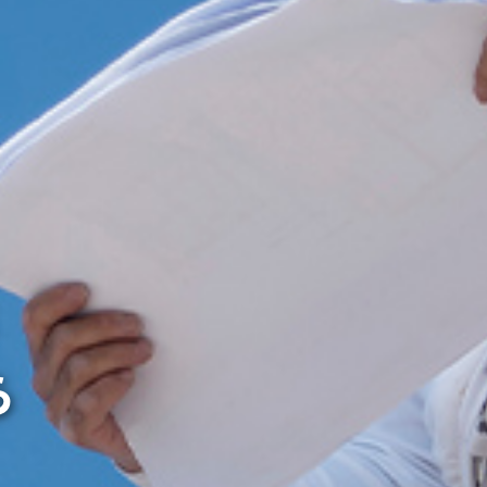
つくり
を
ら
現する